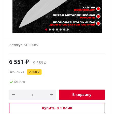
Артикул:
STR-0085
6 551
₽
9 359
₽
Экономия
2 808
₽
Много
В корзину
Купить в 1 клик