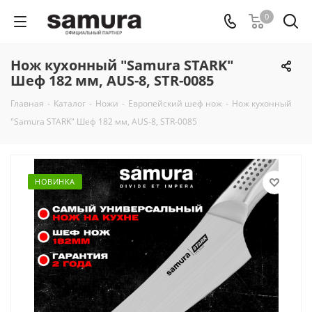
0
Нож кухонный "Samura STARK"
Шеф 182 мм, AUS-8, STR-0085
Главная
-
Каталог
-
Ножи
-
Европейский шеф нож
-
Нож кухонный
"Samura STARK" Шеф 182 мм, AUS-8, STR-0085
НОВИНКА