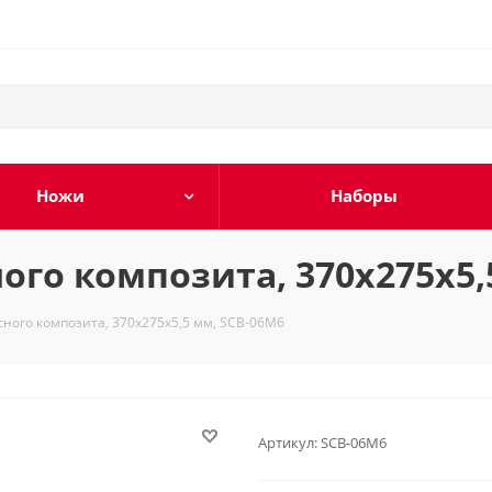
Ножи
Наборы
ого композита, 370х275х5,
сного композита, 370х275х5,5 мм, SCB-06M6
Артикул:
SCB-06M6