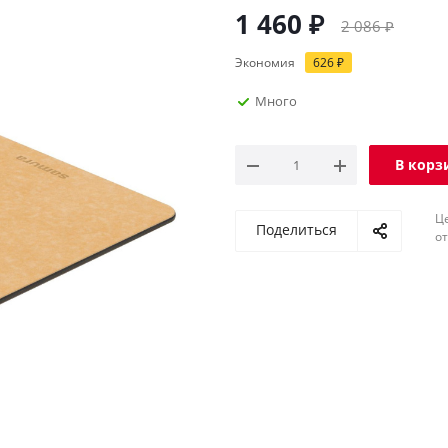
1 460
₽
2 086
₽
Экономия
626
₽
Много
В корз
Ц
Поделиться
о