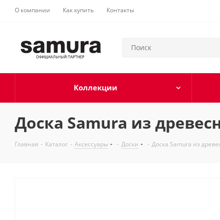
О компании
Как купить
Контакты
Коллекции
Доска Samura из древесн
Главная
-
Каталог
-
Аксессуары
-
Доски
-
Доска Samura из древе