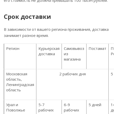
его стоимость не должна превышать 100 тысяч рублей.
Срок доставки
В зависимости от вашего региона проживания, доставка
занимает разное время.
Регион
Курьерская
Самовывоз
Постамат
П
доставка
из
Р
магазина
Московская
2 рабочих дня
5
область,
Ленинградская
область
Урал и
5-7
6-9
5 дней
1
Поволжье
рабочих
рабочих
д