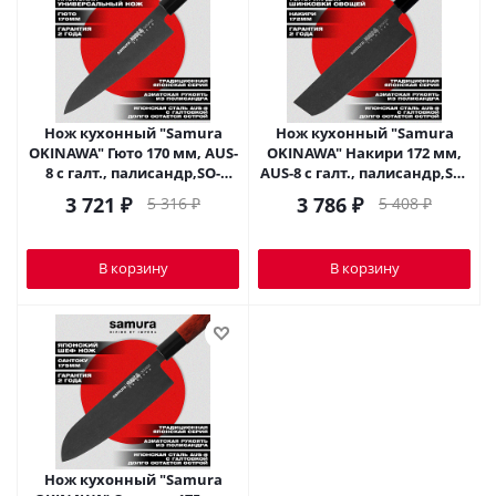
Нож кухонный "Samura
Нож кухонный "Samura
OKINAWA" Гюто 170 мм, AUS-
OKINAWA" Накири 172 мм,
8 с галт., палисандр,SO-
AUS-8 с галт., палисандр,SO-
0185B
0174B
3 721
₽
3 786
₽
5 316
₽
5 408
₽
В корзину
В корзину
Нож кухонный "Samura