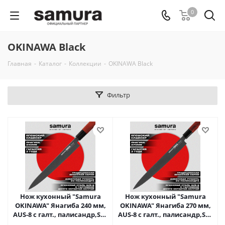
0
OKINAWA Black
Главная
-
Каталог
-
Коллекции
-
OKINAWA Black
Фильтр
Нож кухонный "Samura
Нож кухонный "Samura
OKINAWA" Янагиба 240 мм,
OKINAWA" Янагиба 270 мм,
AUS-8 с галт., палисандр,SO-
AUS-8 с галт., палисандр,SO-
0110B
0111B