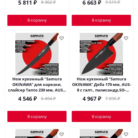
5 811
₽
6 663
₽
8 302
₽
9 519
₽
В корзину
В корзину
Нож кухонный "Samura
Нож кухонный "Samura
OKINAWA" для нарезки,
OKINAWA" Деба 170 мм, AUS-
слайсер Tanto 230 мм, AUS-8
8 с галт., палисандр,SO-
с галт, палисандр,SO-0146BT
0129B
4 546
₽
4 967
₽
6 494
₽
7 095
₽
В корзину
В корзину