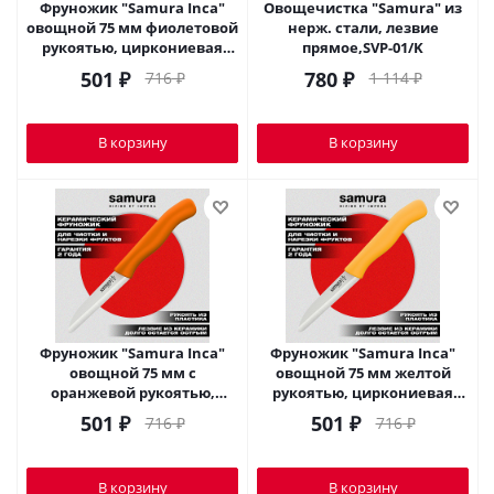
Фруножик "Samura Inca"
Овощечистка "Samura" из
овощной 75 мм фиолетовой
нерж. стали, лезвие
рукоятью, циркониевая
прямое,SVP-01/K
керамика,SIN-0011VL
501
₽
780
₽
716
₽
1 114
₽
В корзину
В корзину
Фруножик "Samura Inca"
Фруножик "Samura Inca"
овощной 75 мм с
овощной 75 мм желтой
оранжевой рукоятью,
рукоятью, циркониевая
циркониевая
керамика,SIN-0011YL
501
₽
501
₽
716
₽
716
₽
керамика,SIN-0011ORG
В корзину
В корзину