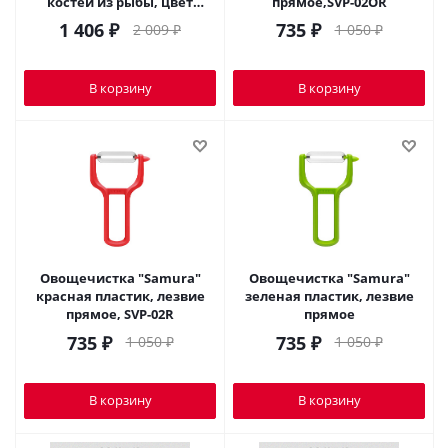
костей из рыбы, цвет
прямое,SVP-02OR
золото SFT-01GO
1 406
₽
735
₽
2 009
₽
1 050
₽
В корзину
В корзину
Овощечистка "Samura"
Овощечистка "Samura"
красная пластик, лезвие
зеленая пластик, лезвие
прямое, SVP-02R
прямое
735
₽
735
₽
1 050
₽
1 050
₽
В корзину
В корзину