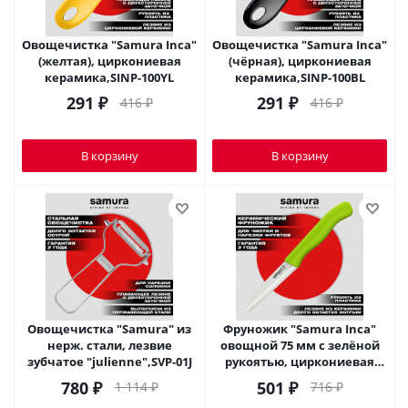
Овощечистка "Samura Inca"
Овощечистка "Samura Inca"
(желтая), циркониевая
(чёрная), циркониевая
керамика,SINP-100YL
керамика,SINP-100BL
291
₽
291
₽
416
₽
416
₽
В корзину
В корзину
Овощечистка "Samura" из
Фруножик "Samura Inca"
нерж. стали, лезвие
овощной 75 мм с зелёной
зубчатое "julienne",SVP-01J
рукоятью, циркониевая
керамика,SIN-0011GRN
780
₽
501
₽
1 114
₽
716
₽