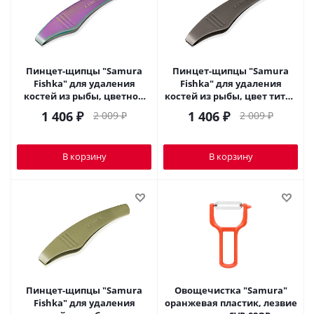
Пинцет-щипцы "Samura
Пинцет-щипцы "Samura
Fishka" для удаления
Fishka" для удаления
костей из рыбы, цветной
костей из рыбы, цвет титан
SFT-01CO
SFT-01TI
1 406
₽
1 406
₽
2 009
₽
2 009
₽
В корзину
В корзину
Пинцет-щипцы "Samura
Овощечистка "Samura"
Fishka" для удаления
оранжевая пластик, лезвие