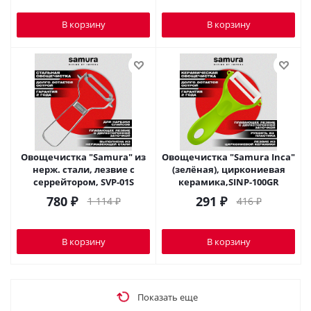
В корзину
В корзину
Овощечистка "Samura" из
Овощечистка "Samura Inca"
нерж. стали, лезвие с
(зелёная), циркониевая
серрейтором, SVP-01S
керамика,SINP-100GR
780
₽
291
₽
1 114
₽
416
₽
В корзину
В корзину
Показать еще