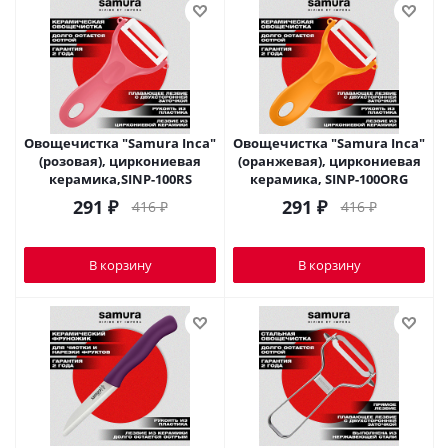
Овощечистка "Samura Inca"
Овощечистка "Samura Inca"
(розовая), циркониевая
(оранжевая), циркониевая
керамика,SINP-100RS
керамика, SINP-100ORG
291
₽
291
₽
416
₽
416
₽
В корзину
В корзину