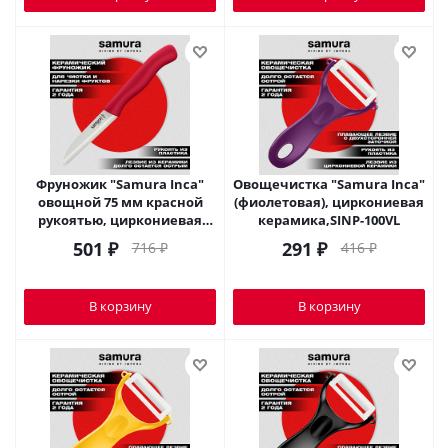
Фруножик "Samura Inca"
Овощечистка "Samura Inca"
овощной 75 мм красной
(фиолетовая), циркониевая
рукоятью, циркониевая
керамика,SINP-100VL
керамика,SIN-0011RED
501
₽
291
₽
716
₽
416
₽
В корзину
В корзину