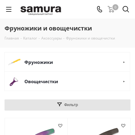
0
Фруножики и овощечистки
Главная
-
Каталог
-
Аксессуары
-
Фруножики и овощечистки
Фруножики
Овощечистки
Фильтр