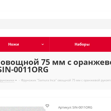
Ножи
Наборы
 овощной 75 мм с оранжев
SIN-0011ORG
руножики
-
Фруножик "Samura Inca" овощной 75 мм с оранжевой рукоя
Артикул:
SIN-0011ORG