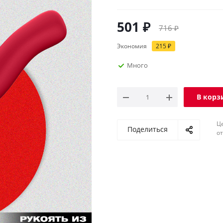
501
₽
716
₽
Экономия
215
₽
Много
В корз
Ц
Поделиться
о