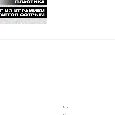
167
23