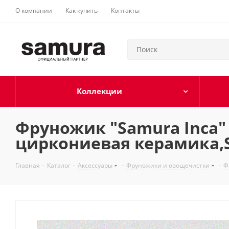
О компании
Как купить
Контакты
Коллекции
Фруножик "Samura Inca"
циркониевая керамика,S
Главная
-
Каталог
-
Аксессуары
-
Фруножики и овощечистки
-
Ф