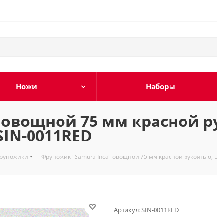
Ножи
Наборы
 овощной 75 мм красной р
IN-0011RED
руножики
-
Фруножик "Samura Inca" овощной 75 мм красной рукоятью, 
Артикул:
SIN-0011RED