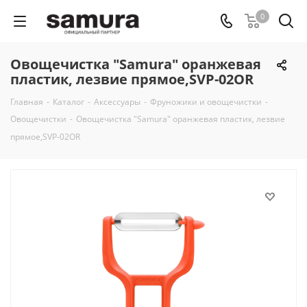
0
Овощечистка "Samura" оранжевая
пластик, лезвие прямое,SVP-02OR
Главная
-
Каталог
-
Аксессуары
-
Фруножики и овощечистки
-
Овощечистки
-
Овощечистка "Samura" оранжевая пластик, лезвие
прямое,SVP-02OR