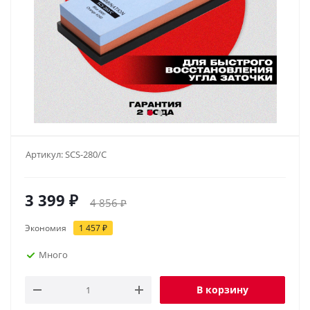
Артикул:
SCS-280/С
3 399
₽
4 856
₽
Экономия
1 457
₽
Много
В корзину