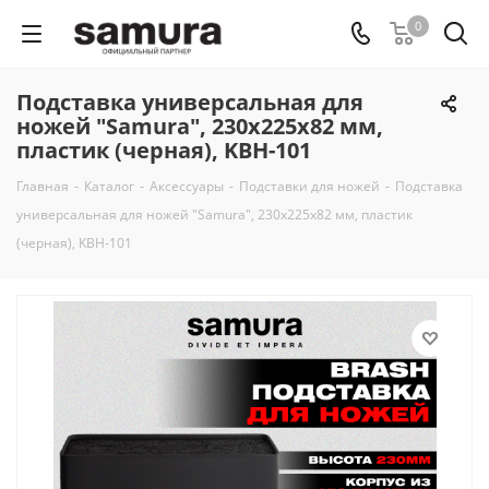
0
Подставка универсальная для
ножей "Samura", 230x225x82 мм,
пластик (черная), KBH-101
Главная
-
Каталог
-
Аксессуары
-
Подставки для ножей
-
Подставка
универсальная для ножей "Samura", 230x225x82 мм, пластик
(черная), KBH-101