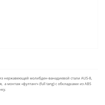
н из нержавеющей молибден-ванадиевой стали AUS-8,
 а монтаж «фултанг» (full tang) с обкладками из ABS
чку.