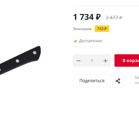
1 734
₽
2 477
₽
Экономия
743
₽
Достаточно
В корз
Ц
Поделиться
о