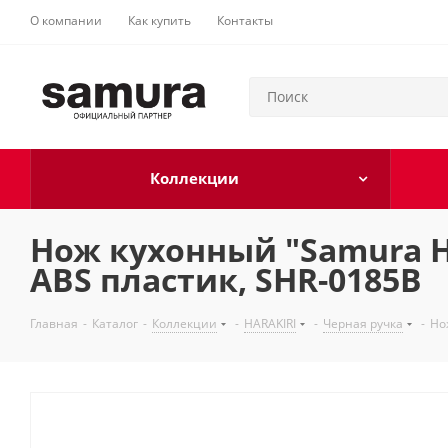
О компании
Как купить
Контакты
Коллекции
Нож кухонный "Samura HA
ABS пластик, SHR-0185B
Главная
-
Каталог
-
Коллекции
-
HARAKIRI
-
Черная ручка
-
Но