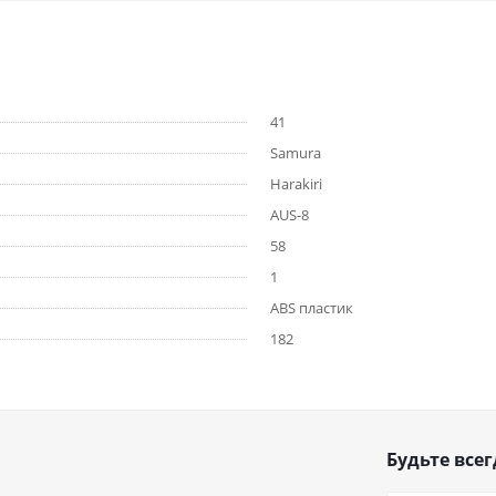
41
Samura
Harakiri
AUS-8
58
1
ABS пластик
182
Будьте всег