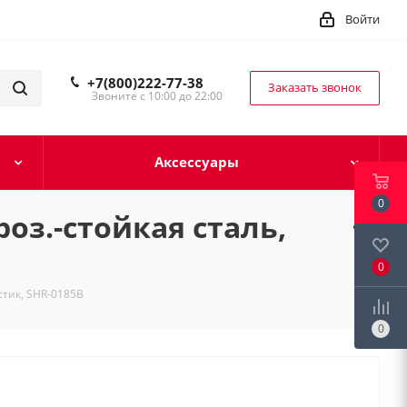
Войти
+7(800)222-77-38
Заказать звонок
Звоните с 10:00 до 22:00
Аксессуары
0
оз.-стойкая сталь,
0
стик, SHR-0185B
0