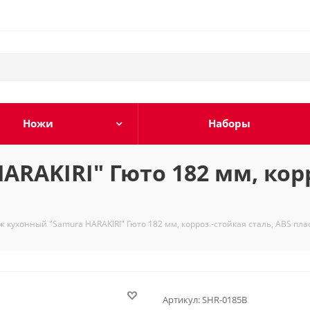
Ножи
Наборы
RAKIRI" Гюто 182 мм, корр
ж кухонный "Samura HARAKIRI" Гюто 182 мм, корроз.-стойкая сталь, ABS пла
Артикул:
SHR-0185B