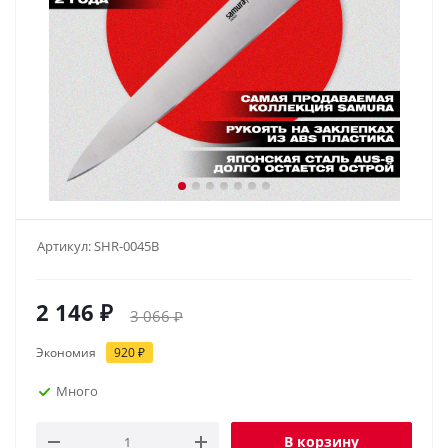
Артикул:
SHR-0045B
2 146
₽
3 066
₽
Экономия
920
₽
Много
В корзину