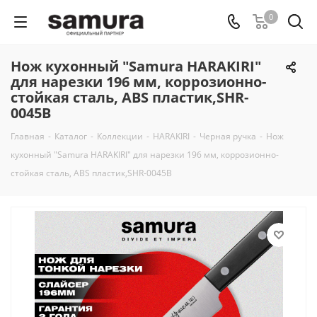
0
Нож кухонный "Samura HARAKIRI"
для нарезки 196 мм, коррозионно-
стойкая сталь, ABS пластик,SHR-
0045B
Главная
-
Каталог
-
Коллекции
-
HARAKIRI
-
Черная ручка
-
Нож
кухонный "Samura HARAKIRI" для нарезки 196 мм, коррозионно-
стойкая сталь, ABS пластик,SHR-0045B