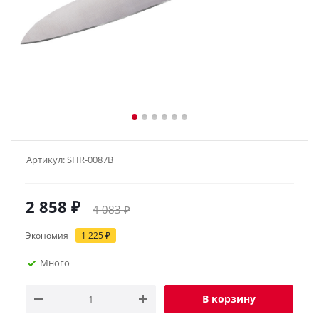
Артикул:
SHR-0087B
2 858
₽
4 083
₽
Экономия
1 225
₽
Много
В корзину