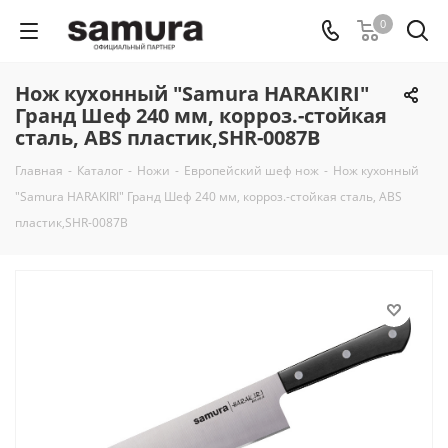
0
Нож кухонный "Samura HARAKIRI"
Гранд Шеф 240 мм, корроз.-стойкая
сталь, ABS пластик,SHR-0087B
Главная
-
Каталог
-
Ножи
-
Европейский шеф нож
-
Нож кухонный
"Samura HARAKIRI" Гранд Шеф 240 мм, корроз.-стойкая сталь, ABS
пластик,SHR-0087B