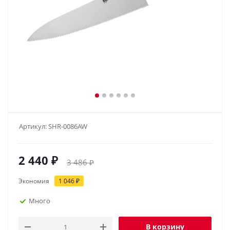
Артикул:
SHR-0086AW
2 440
₽
3 486
₽
Экономия
1 046
₽
Много
В корзину