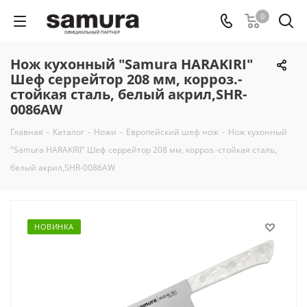
0
Нож кухонный "Samura HARAKIRI"
Шеф серрейтор 208 мм, корроз.-
стойкая сталь, белый акрил,SHR-
0086AW
Главная
-
Каталог
-
Ножи
-
Европейский шеф нож
-
Нож кухонный
"Samura HARAKIRI" Шеф серрейтор 208 мм, корроз.-стойкая сталь,
белый акрил,SHR-0086AW
НОВИНКА