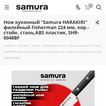
0
Нож кухонный "Samura HARAKIRI"
филейный Fisherman 224 мм, кор.-
стойк. сталь,ABS пластик, SHR-
0048BF
Главная
-
Каталог
-
Ножи
-
Филейный нож
-
Нож кухонный "Samura
HARAKIRI" филейный Fisherman 224 мм, кор.-стойк. сталь,ABS пластик,
SHR-0048BF