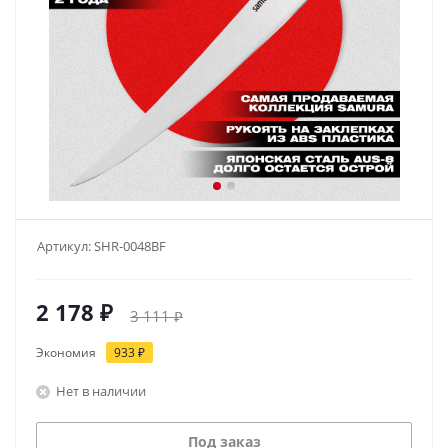
Артикул:
SHR-0048BF
2 178
₽
3 111
₽
Экономия
933
₽
Нет в наличии
Под заказ