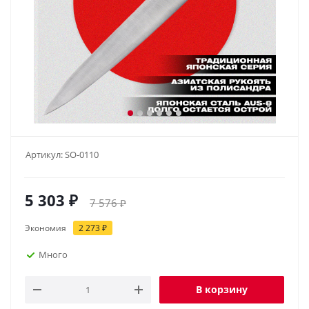
Артикул:
SO-0110
5 303
₽
7 576
₽
Экономия
2 273
₽
Много
В корзину