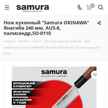
0
Нож кухонный "Samura OKINAWA"
Янагиба 240 мм, AUS-8,
палисандр,SO-0110
Главная
-
Каталог
-
Ножи
-
Нож для нарезки слайсер
-
Нож
кухонный "Samura OKINAWA" Янагиба 240 мм, AUS-8, палисандр,SO-
0110