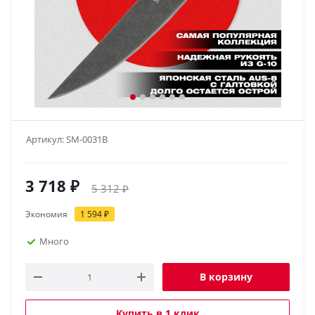
Артикул:
SM-0031B
3 718
₽
5 312
₽
Экономия
1 594
₽
Много
В корзину
Купить в 1 клик