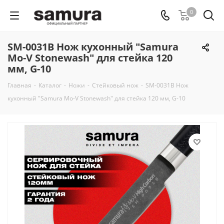
0
SM-0031B Нож кухонный "Samura
Mo-V Stonewash" для стейка 120
мм, G-10
Главная
-
Каталог
-
Ножи
-
Стейковый нож
-
SM-0031B Нож
кухонный "Samura Mo-V Stonewash" для стейка 120 мм, G-10