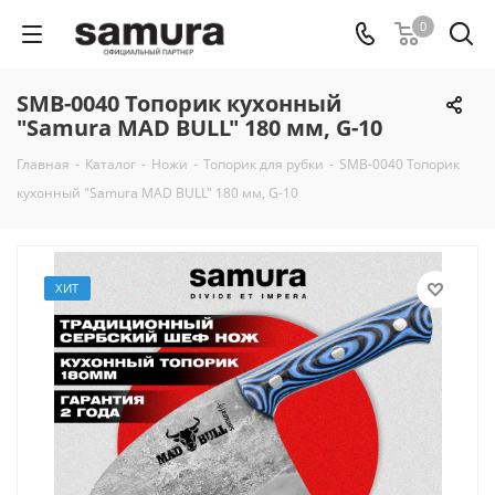
0
SMB-0040 Топорик кухонный
"Samura MAD BULL" 180 мм, G-10
Главная
-
Каталог
-
Ножи
-
Топорик для рубки
-
SMB-0040 Топорик
кухонный "Samura MAD BULL" 180 мм, G-10
ХИТ