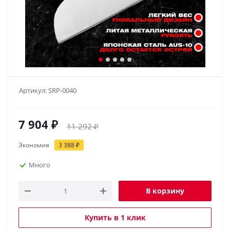
Артикул:
SRP-0040
7 904
₽
11 292
₽
Экономия
3 388
₽
Много
В корзину
Купить в 1 клик