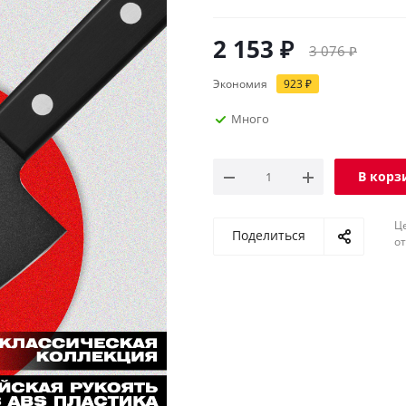
2 153
₽
3 076
₽
Экономия
923
₽
Много
В корз
Ц
Поделиться
о