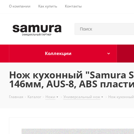
О компании
Как купить
Контакты
Коллекции
Нож кухонный "Samura S
146мм, AUS-8, ABS пласти
Главная
-
Каталог
-
Ножи
-
Универсальный нож
-
Нож кухонный 