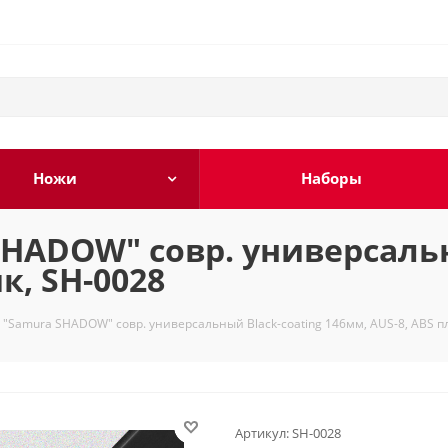
Ножи
Наборы
HADOW" совр. универсальн
к, SH-0028
"Samura SHADOW" совр. универсальный Black-coating 146мм, AUS-8, ABS пл
Артикул:
SH-0028