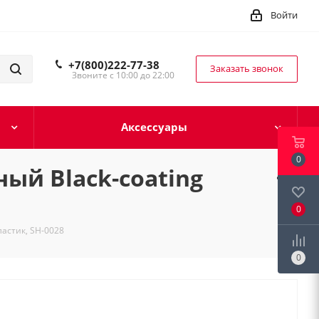
Войти
+7(800)222-77-38
Заказать звонок
Звоните с 10:00 до 22:00
Аксессуары
0
ый Black-coating
0
астик, SH-0028
0