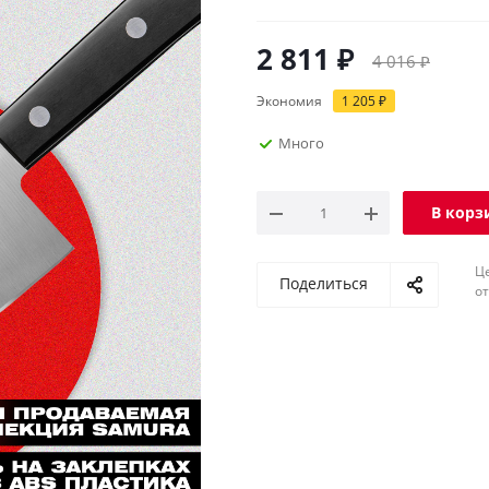
2 811
₽
4 016
₽
Экономия
1 205
₽
Много
В корз
Ц
Поделиться
о