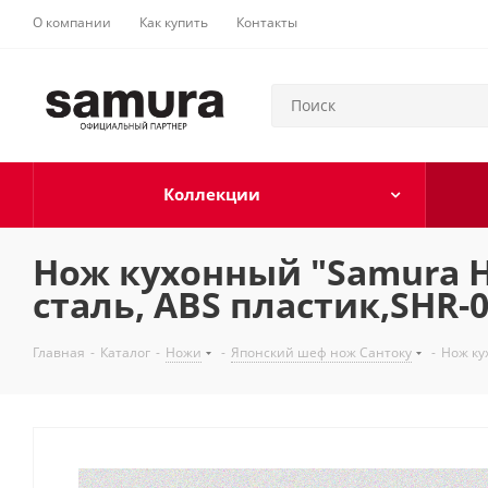
О компании
Как купить
Контакты
Коллекции
Нож кухонный "Samura H
сталь, ABS пластик,SHR-
Главная
-
Каталог
-
Ножи
-
Японский шеф нож Сантоку
-
Нож ку