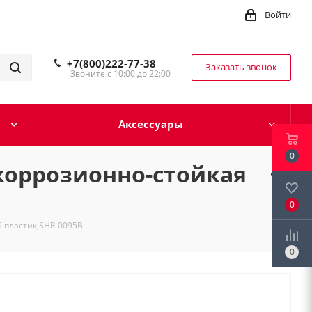
Войти
+7(800)222-77-38
Заказать звонок
Звоните с 10:00 до 22:00
Аксессуары
0
 коррозионно-стойкая
0
S пластик,SHR-0095B
0