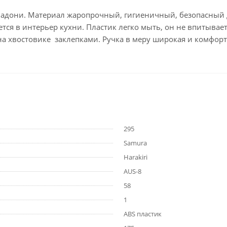
 ладони. Материал жаропрочный, гигиеничный, безопасный д
я в интерьер кухни. Пластик легко мыть, он не впитывает
 хвостовике заклепками. Ручка в меру широкая и комфортн
295
Samura
Harakiri
AUS-8
58
1
ABS пластик