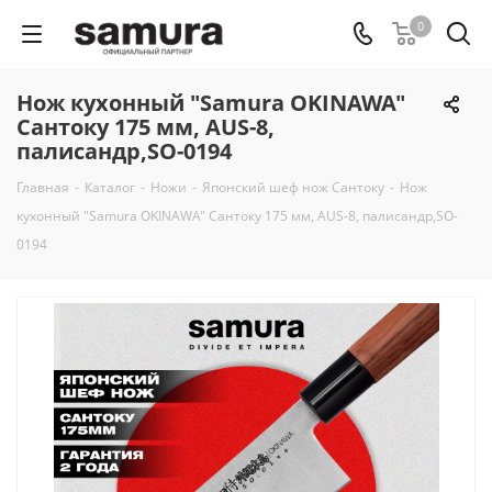
0
Нож кухонный "Samura OKINAWA"
Сантоку 175 мм, AUS-8,
палисандр,SO-0194
Главная
-
Каталог
-
Ножи
-
Японский шеф нож Сантоку
-
Нож
кухонный "Samura OKINAWA" Сантоку 175 мм, AUS-8, палисандр,SO-
0194