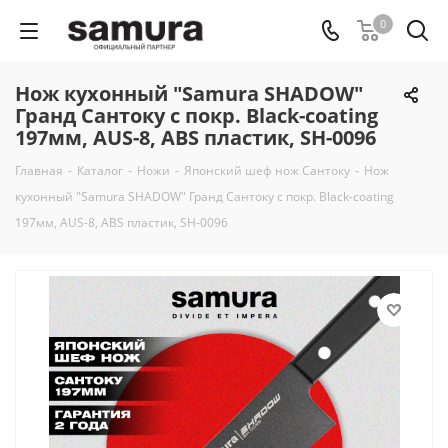
0
Нож кухонный "Samura SHADOW"
Гранд Сантоку с покр. Black-coating
197мм, AUS-8, ABS пластик, SH-0096
Главная
-
Каталог
-
Ножи
-
Японский шеф нож Сантоку
-
Нож
кухонный "Samura SHADOW" Гранд Сантоку с покр. Black-coating
197мм, AUS-8, ABS пластик, SH-0096