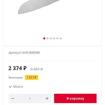
Артикул:
SHR-0095AW
2 374
₽
3 391
₽
Экономия
1 017
₽
Много
В корзину