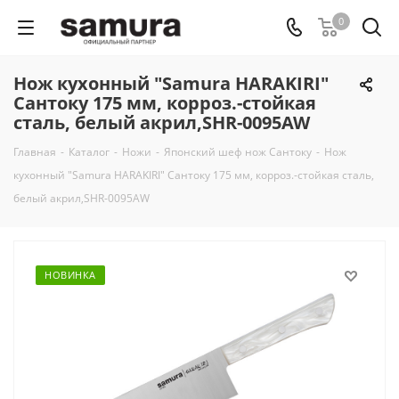
0
Нож кухонный "Samura HARAKIRI"
Сантоку 175 мм, корроз.-стойкая
сталь, белый акрил,SHR-0095AW
Главная
-
Каталог
-
Ножи
-
Японский шеф нож Сантоку
-
Нож
кухонный "Samura HARAKIRI" Сантоку 175 мм, корроз.-стойкая сталь,
белый акрил,SHR-0095AW
НОВИНКА