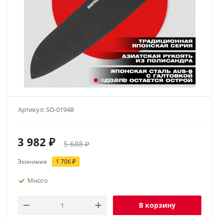
Артикул:
SO-0194B
3 982
₽
5 688
₽
Экономия
1 706
₽
Много
В корзину