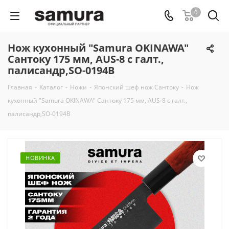
0
Нож кухонный "Samura OKINAWA"
Сантоку 175 мм, AUS-8 с галт.,
палисандр,SO-0194B
Главная
-
Каталог
-
Ножи
-
Японский шеф нож Сантоку
-
Нож
кухонный "Samura OKINAWA" Сантоку 175 мм, AUS-8 с галт.,
палисандр,SO-0194B
НОВИНКА