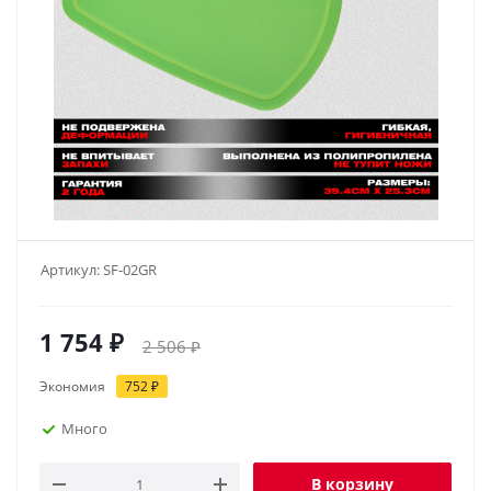
Артикул:
SF-02GR
1 754
₽
2 506
₽
Экономия
752
₽
Много
В корзину