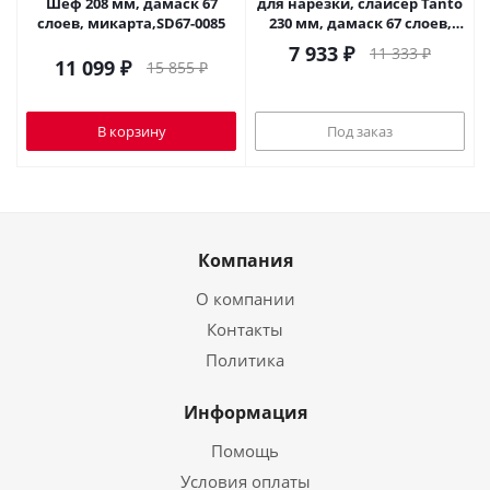
Шеф 208 мм, дамаск 67
для нарезки, слайсер Tanto
слоев, микарта,SD67-0085
230 мм, дамаск 67 слоев,
микарта,SD67-0046
7 933
₽
11 333
₽
11 099
₽
15 855
₽
В корзину
Под заказ
Компания
О компании
Контакты
Политика
Информация
Помощь
Условия оплаты