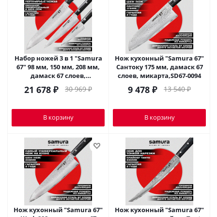
Набор ножей 3 в 1 "Samura
Нож кухонный "Samura 67"
67" 98 мм, 150 мм, 208 мм,
Сантоку 175 мм, дамаск 67
дамаск 67 слоев,
слоев, микарта,SD67-0094
микарта,SD67-0220
21 678
₽
9 478
₽
30 969
₽
13 540
₽
В корзину
В корзину
Нож кухонный "Samura 67"
Нож кухонный "Samura 67"