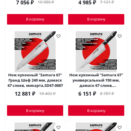
7 056
₽
4 985
₽
10 080
₽
7 121
₽
В корзину
В корзину
Нож кухонный "Samura 67"
Нож кухонный "Samura 67"
Гранд Шеф 240 мм, дамаск
универсальный 150 мм,
67 слоев, микарта,SD67-0087
дамаск 67 слоев,
микарта,SD67-0023
12 881
₽
6 151
₽
18 402
₽
8 787
₽
В корзину
В корзину