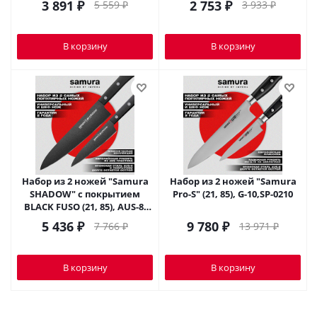
3 891
₽
2 753
₽
5 559
₽
3 933
₽
В корзину
В корзину
Набор из 2 ножей "Samura
Набор из 2 ножей "Samura
SHADOW" с покрытием
Pro-S" (21, 85), G-10,SP-0210
BLACK FUSO (21, 85), AUS-8,
ABS пластик,SH-0210
5 436
₽
9 780
₽
7 766
₽
13 971
₽
В корзину
В корзину