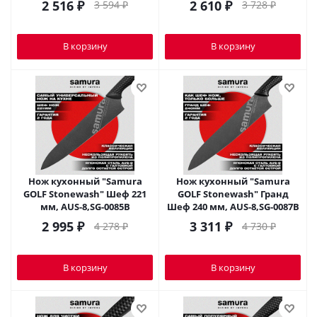
2 516
₽
2 610
₽
3 594
₽
3 728
₽
В корзину
В корзину
Нож кухонный "Samura
Нож кухонный "Samura
GOLF Stonewash" Шеф 221
GOLF Stonewash" Гранд
мм, AUS-8,SG-0085B
Шеф 240 мм, AUS-8,SG-0087B
2 995
₽
3 311
₽
4 278
₽
4 730
₽
В корзину
В корзину