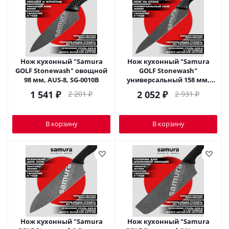
Нож кухонный "Samura
Нож кухонный "Samura
GOLF Stonewash" овощной
GOLF Stonewash"
98 мм, AUS-8, SG-0010B
универсальный 158 мм,
AUS-8,SG-0023B
1 541
₽
2 052
₽
2 201
₽
2 931
₽
В корзину
В корзину
Нож кухонный "Samura
Нож кухонный "Samura