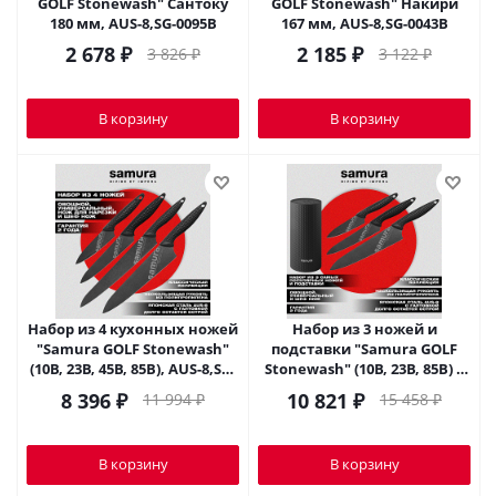
GOLF Stonewash" Сантоку
GOLF Stonewash" Накири
180 мм, AUS-8,SG-0095B
167 мм, AUS-8,SG-0043B
2 678
₽
2 185
₽
3 826
₽
3 122
₽
В корзину
В корзину
Набор из 4 кухонных ножей
Набор из 3 ножей и
"Samura GOLF Stonewash"
подставки "Samura GOLF
(10B, 23B, 45B, 85B), AUS-8,SG-
Stonewash" (10B, 23B, 85B) в
0240B
подарочной коробке,SG-04B
8 396
₽
10 821
₽
11 994
₽
15 458
₽
В корзину
В корзину