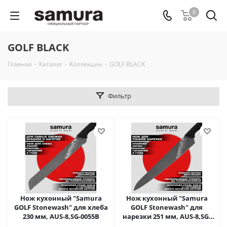
0
GOLF BLACK
Главная
-
Каталог
-
Коллекции
-
GOLF BLACK
Фильтр
Нож кухонный "Samura
Нож кухонный "Samura
GOLF Stonewash" для хлеба
GOLF Stonewash" для
230 мм, AUS-8,SG-0055B
нарезки 251 мм, AUS-8,SG-
0045B