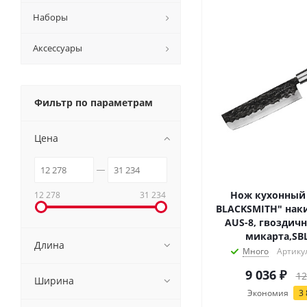
Наборы
Аксессуары
Фильтр по параметрам
Цена
Нож кухонный
12 278
31 234
BLACKSMITH" наки
AUS-8, гвоздичн
микарта,SBL
Длина
Много
Артику
9 036
₽
12
Ширина
Экономия
3 