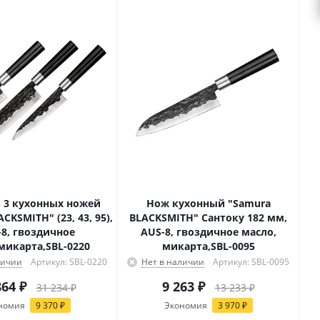
 3 кухонных ножей
Нож кухонный "Samura
CKSMITH" (23, 43, 95),
BLACKSMITH" Сантоку 182 мм,
-8, гвоздичное
AUS-8, гвоздичное масло,
микарта,SBL-0220
микарта,SBL-0095
личии
Артикул: SBL-0220
Нет в наличии
Артикул: SBL-0095
864
₽
9 263
₽
31 234
₽
13 233
₽
номия
9 370
₽
Экономия
3 970
₽