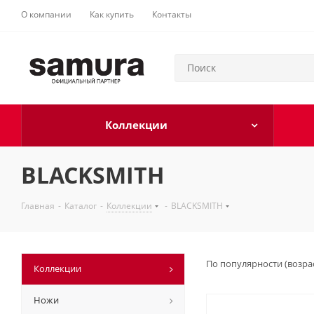
О компании
Как купить
Контакты
Коллекции
BLACKSMITH
Главная
-
Каталог
-
Коллекции
-
BLACKSMITH
По популярности (возра
Коллекции
Ножи