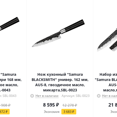
 "Samura
Нож кухонный "Samura
Набор из
ри 168 мм,
BLACKSMITH" универ. 162 мм,
"Samura BLA
ое масло,
AUS-8, гвоздичное масло,
AUS
-0043
микарта,SBL-0023
масло,
л: SBL-0043
Нет в наличии
Артикул: SBL-0023
Нет в на
8 595
₽
21 
 908
₽
12 278
₽
872
₽
Экономия
3 683
₽
Эко