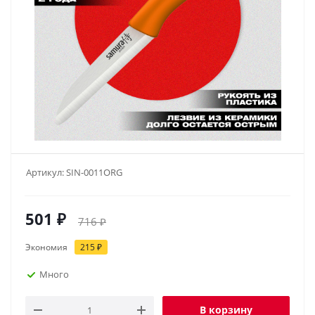
Артикул:
SIN-0011ORG
501
₽
716
₽
Экономия
215
₽
Много
В корзину