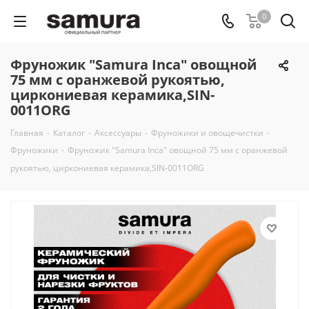
0
Фруножик "Samura Inca" овощной
75 мм с оранжевой рукоятью,
циркониевая керамика,SIN-
0011ORG
Главная
-
Каталог
-
Аксессуары
-
Фруножики и овощечистки
-
Фруножики
-
Фруножик "Samura Inca" овощной 75 мм с оранжевой
рукоятью, циркониевая керамика,SIN-0011ORG