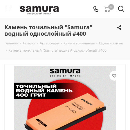
0
Камень точильный "Samura"
водный однослойный #400
Главная
-
Каталог
-
Аксессуары
-
Камни точильные
-
Однослойные
-
Камень точильный "Samura" водный однослойный #400