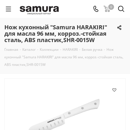
0
Нож кухонный "Samura HARAKIRI"
для масла 96 мм, корроз.-стойкая
сталь, ABS пластик,SHR-0015W
Главная
-
Каталог
-
Коллекции
-
HARAKIRI
-
Белая ручка
-
Нож
кухонный "Samura HARAKIRI" для масла 96 мм, корроз.-стойкая сталь,
ABS пластик,SHR-0015W