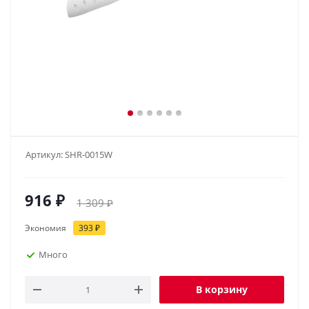
Артикул:
SHR-0015W
916
₽
1 309
₽
Экономия
393
₽
Много
В корзину