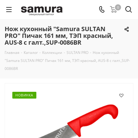
0
Нож кухонный "Samura SULTAN
PRO" Пичак 161 мм, ТЭП красный,
AUS-8 с галт.,SUP-0086BR
Главная
-
Каталог
-
Коллекции
-
SULTAN PRO
-
Нож кухонный
"Samura SULTAN PRO" Пичак 161 мм, ТЭП красный, AUS-8 с галт.,SUP-
0086BR
НОВИНКА