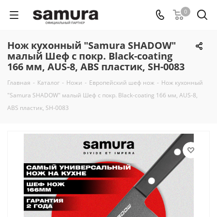
0
Нож кухонный "Samura SHADOW"
малый Шеф с покр. Black-coating
166 мм, AUS-8, ABS пластик, SH-0083
Главная
-
Каталог
-
Ножи
-
Европейский шеф нож
-
Нож кухонный
"Samura SHADOW" малый Шеф с покр. Black-coating 166 мм, AUS-8,
ABS пластик, SH-0083