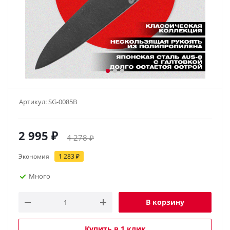
Артикул:
SG-0085B
2 995
₽
4 278
₽
Экономия
1 283
₽
Много
В корзину
Купить в 1 клик