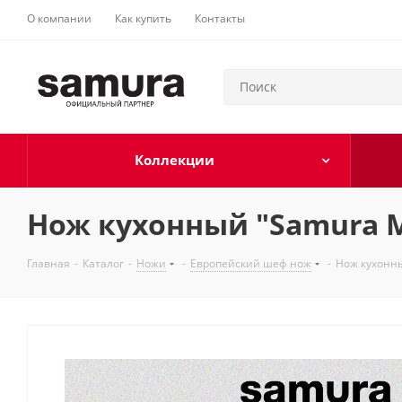
О компании
Как купить
Контакты
Коллекции
Нож кухонный "Samura M
Главная
-
Каталог
-
Ножи
-
Европейский шеф нож
-
Нож кухонн