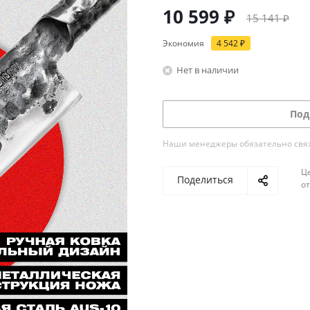
10 599
₽
15 141
₽
Экономия
4 542
₽
Нет в наличии
Под
Наши менеджеры обязательно свяжу
Ц
Поделиться
о