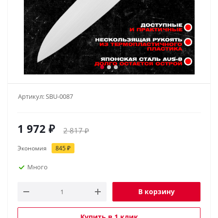
Артикул:
SBU-0087
1 972
₽
2 817
₽
Экономия
845
₽
Много
В корзину
Купить в 1 клик