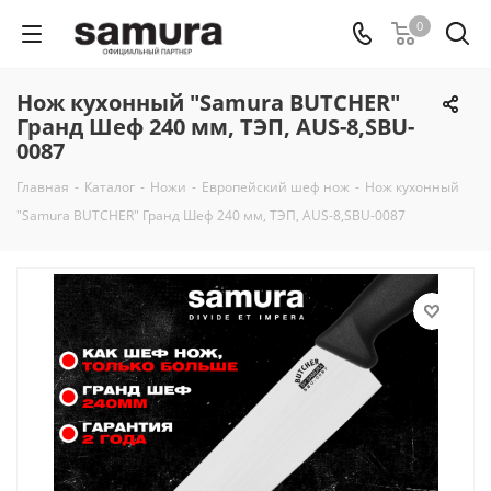
0
Нож кухонный "Samura BUTCHER"
Гранд Шеф 240 мм, ТЭП, AUS-8,SBU-
0087
Главная
-
Каталог
-
Ножи
-
Европейский шеф нож
-
Нож кухонный
"Samura BUTCHER" Гранд Шеф 240 мм, ТЭП, AUS-8,SBU-0087