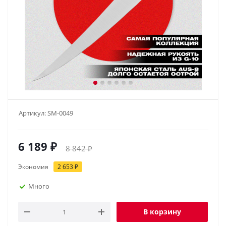
Артикул:
SM-0049
6 189
₽
8 842
₽
Экономия
2 653
₽
Много
В корзину