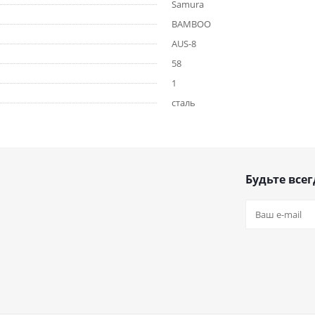
Samura
BAMBOO
AUS-8
58
1
сталь
Будьте всег