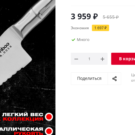
3 959
₽
5 655
₽
Экономия
1 697
₽
Много
В корз
Ц
Поделиться
о