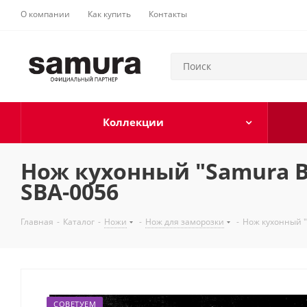
О компании
Как купить
Контакты
Коллекции
Нож кухонный "Samura B
SBA-0056
Главная
-
Каталог
-
Ножи
-
Нож для заморозки
-
Нож кухонный "
СОВЕТУЕМ