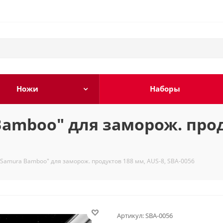
Ножи
Наборы
amboo" для заморож. проду
Samura Bamboo" для заморож. продуктов 188 мм, AUS-8, SBA-0056
Артикул:
SBA-0056