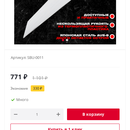
Артикул:
SBU-0011
771
₽
1 101
₽
Экономия
330
₽
Много
В корзину
Купить в 1 клик