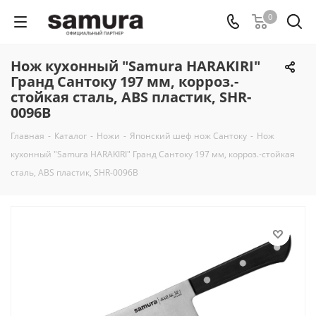
0
Нож кухонный "Samura HARAKIRI"
Гранд Сантоку 197 мм, корроз.-
стойкая сталь, ABS пластик, SHR-
0096B
Главная
-
Каталог
-
Ножи
-
Японский шеф нож Сантоку
-
Нож
кухонный "Samura HARAKIRI" Гранд Сантоку 197 мм, корроз.-стойкая
сталь, ABS пластик, SHR-0096B